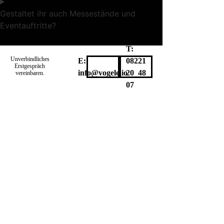
Gestaltet ihr auch Messestände und
Eventauftritte?
T:
Unverbindliches
E:
08221
Erstgespräch
info@vogele.io
20 48
vereinbaren.
07